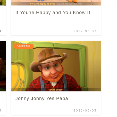
If You're Happy and You Know It
4
2022-05-03
DAVE&AVA
Johny Johny Yes Papa
3
2022-05-03