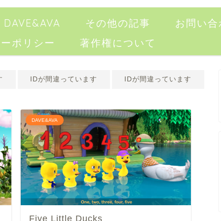
DAVE&AVA
その他の記事
お問い合
シーポリシー
著作権について
す
IDが間違っています
IDが間違っています
DAVE&AVA
Five Little Ducks