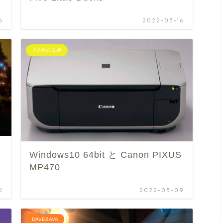
6
2022-05-16
その他の記事
Windows10 64bit と Canon PIXUS
MP470
0
2022-05-09
DAVE&AVA