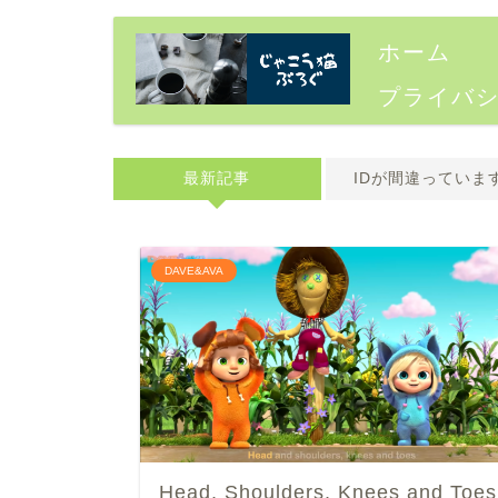
ホーム
プライバ
最新記事
IDが間違っていま
DAVE&AVA
Head, Shoulders, Knees and Toes