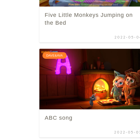
Five Little Monkeys Jumping on
the Bed
2022-05-0
DAVE&AVA
ABC song
2022-05-0