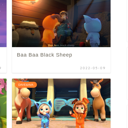
Baa Baa Black Sheep
9
2022-05-09
DAVE&AVA